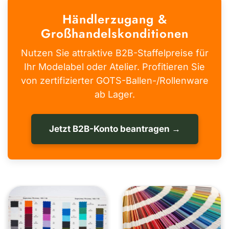
Händlerzugang &
Großhandelskonditionen
Nutzen Sie attraktive B2B-Staffelpreise für
Ihr Modelabel oder Atelier. Profitieren Sie
von zertifizierter GOTS-Ballen-/Rollenware
ab Lager.
Jetzt B2B-Konto beantragen →