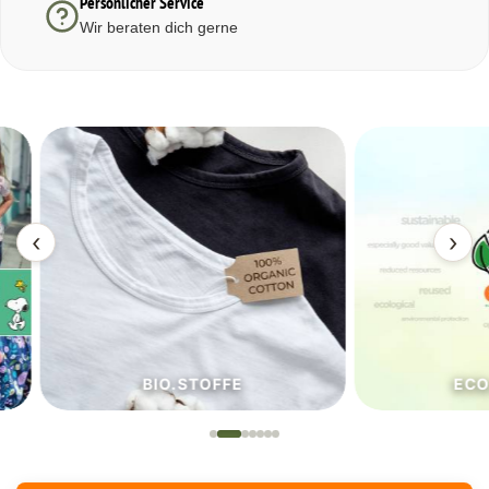
Persönlicher Service
Wir beraten dich gerne
‹
›
BIO.STOFFE
ECO.S