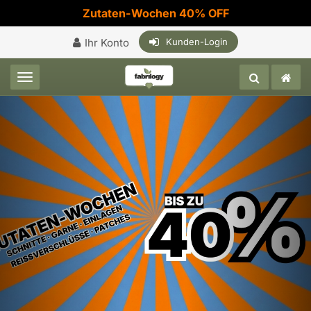
Zutaten-Wochen 40% OFF
Ihr Konto
Kunden-Login
Toggle navigation