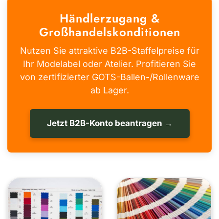
Händlerzugang &
Großhandelskonditionen
Nutzen Sie attraktive B2B-Staffelpreise für
Ihr Modelabel oder Atelier. Profitieren Sie
von zertifizierter GOTS-Ballen-/Rollenware
ab Lager.
Jetzt B2B-Konto beantragen →