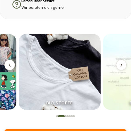
Persönlicher Service
Wir beraten dich gerne
‹
›
BIO.STOFFE
ECO.S