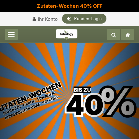
Zutaten-Wochen 40% OFF
Ihr Konto
Kunden-Login
Toggle navigation