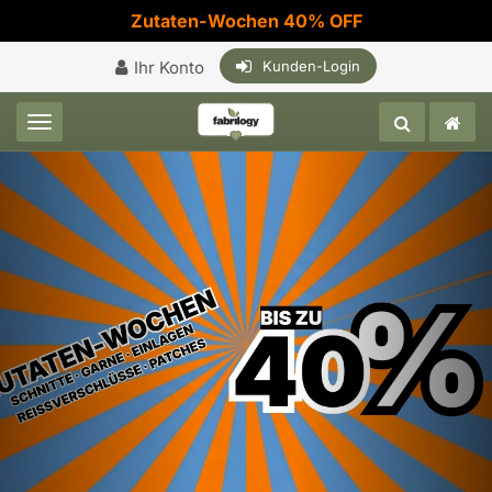
Zutaten-Wochen 40% OFF
Ihr Konto
Kunden-Login
Toggle navigation