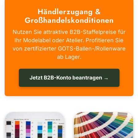
Händlerzugang &
Großhandelskonditionen
Nutzen Sie attraktive B2B-Staffelpreise für
Ihr Modelabel oder Atelier. Profitieren Sie
von zertifizierter GOTS-Ballen-/Rollenware
ab Lager.
Jetzt B2B-Konto beantragen →