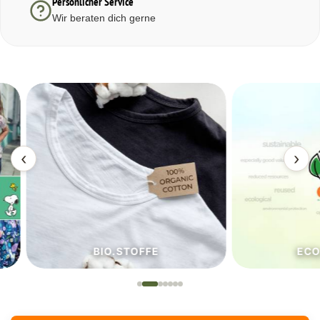
Persönlicher Service
Wir beraten dich gerne
‹
›
BIO.STOFFE
ECO.S