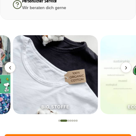
Persönlicher Service
Wir beraten dich gerne
‹
›
BIO.STOFFE
ECO.S