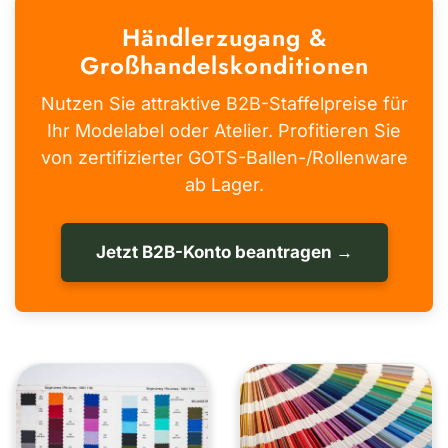
Händlerzugang &
Großhandelskonditionen
Nutzen Sie attraktive B2B-Staffelpreise für
Ihr Modelabel oder Atelier. Profitieren Sie
von zertifizierter GOTS-Ballen-/Rollenware
ab Lager.
Jetzt B2B-Konto beantragen →