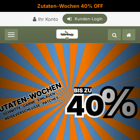
Zutaten-Wochen 40% OFF
Ihr Konto
Kunden-Login
Toggle navigation