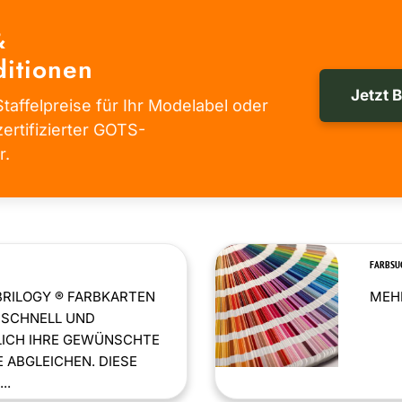
&
itionen
Jetzt 
taffelpreise für Ihr Modelabel oder
zertifizierter GOTS-
r.
FARBSU
BRILOGY ® FARBKARTEN
MEHR
 SCHNELL UND
LICH IHRE GEWÜNSCHTE
 ABGLEICHEN. DIESE
..