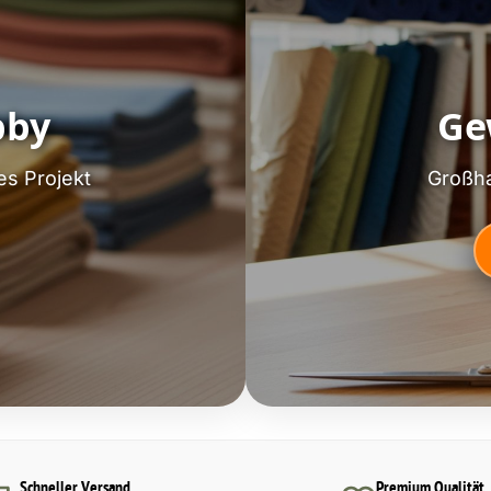
bby
Ge
es Projekt
Großha
Schneller Versand
Premium Qualität