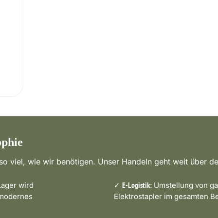
ophie
o viel, wie wir benötigen. Unser Handeln geht weit über de
ager wird
✓
Umstellung von ga
E-Logistik:
 modernes
Elektrostapler im gesamten Be