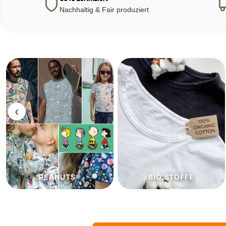
Nachhaltig & Fair produziert
‹
BIO.STOFFE
ECO.STOFFE