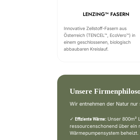
LENZING™ FASERN
Innovative Zellstoff-Fasern aus
Österreich (TENCEL™, EcoVero™) in
einem geschlossenen, biologisch
abbaubaren Kreislauf.
Unsere Firmenphilos
Wir entnehmen der Natur nur s
✓
Unser 800m² L
Effiziente Wärme:
ressourcenschonend über ein
Wärmepumpensystem beheizt.