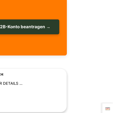
B2B-Konto beantragen →
CHE
 DETAILS ...