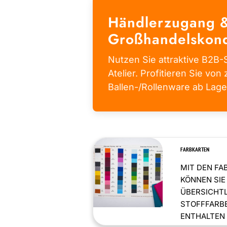
Händlerzugang 
Großhandelskond
Nutzen Sie attraktive B2B-S
Atelier. Profitieren Sie von 
Ballen-/Rollenware ab Lage
FARBKARTEN
MIT DEN FA
KÖNNEN SIE
ÜBERSICHT
STOFFFARBE
ENTHALTEN .