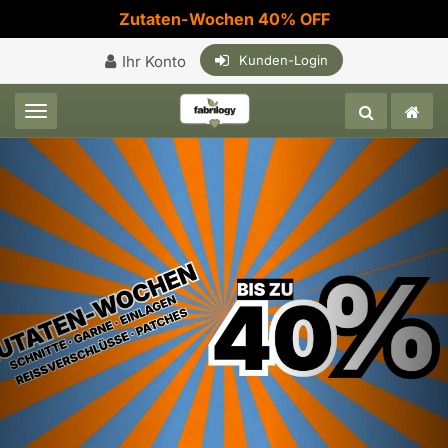
Zutaten-Wochen 40% OFF
Ihr Konto
Kunden-Login
Toggle navigation