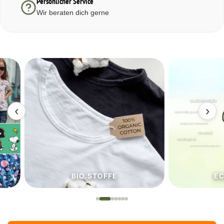
Persönlicher Service
Wir beraten dich gerne
‹
›
BIO.STOFFE
ECO.S