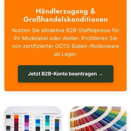
Händlerzugang &
Großhandelskonditionen
Nutzen Sie attraktive B2B-Staffelpreise für
Ihr Modelabel oder Atelier. Profitieren Sie
von zertifizierter GOTS-Ballen-/Rollenware
ab Lager.
Jetzt B2B-Konto beantragen →