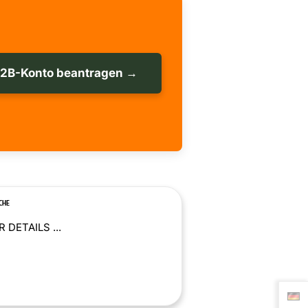
B2B-Konto beantragen →
CHE
 DETAILS ...