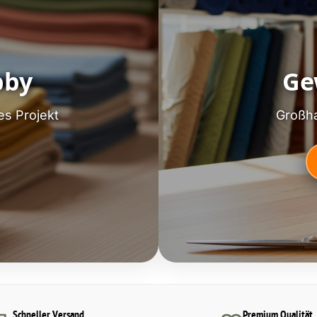
bby
Ge
es Projekt
Großha
Schneller Versand
Premium Qualität