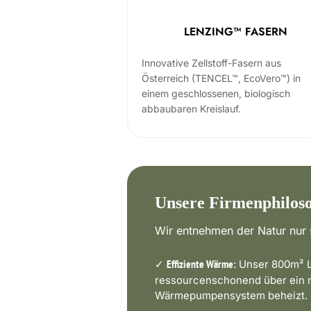
LENZING™ FASERN
Innovative Zellstoff-Fasern aus
Österreich (TENCEL™, EcoVero™) in
einem geschlossenen, biologisch
abbaubaren Kreislauf.
Unsere Firmenphilos
Wir entnehmen der Natur nur s
✓
Unser 800m² L
Effiziente Wärme:
ressourcenschonend über ein
Wärmepumpensystem beheizt.