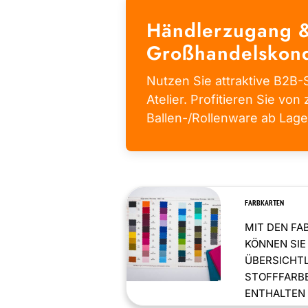
Händlerzugang 
Großhandelskond
Nutzen Sie attraktive B2B-S
Atelier. Profitieren Sie von 
Ballen-/Rollenware ab Lage
FARBKARTEN
MIT DEN FA
KÖNNEN SIE
ÜBERSICHT
STOFFFARBE
ENTHALTEN .