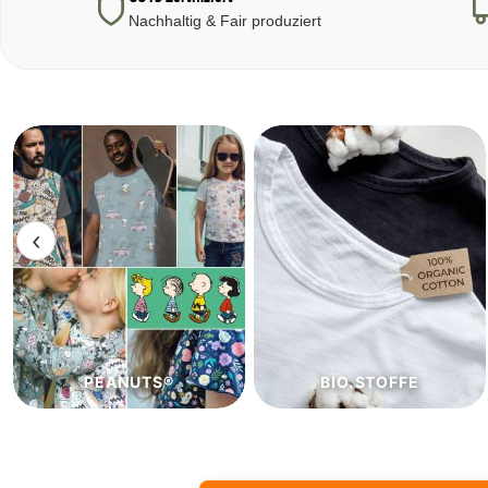
Nachhaltig & Fair produziert
‹
BIO.STOFFE
ECO.STOFFE