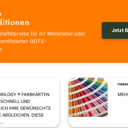
&
itionen
Jetzt 
taffelpreise für Ihr Modelabel oder
zertifizierter GOTS-
r.
FARBSU
BRILOGY ® FARBKARTEN
MEHR
 SCHNELL UND
LICH IHRE GEWÜNSCHTE
 ABGLEICHEN. DIESE
..