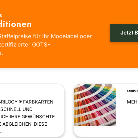
&
itionen
Jetzt 
taffelpreise für Ihr Modelabel oder
zertifizierter GOTS-
r.
FARBSU
BRILOGY ® FARBKARTEN
MEHR
 SCHNELL UND
LICH IHRE GEWÜNSCHTE
 ABGLEICHEN. DIESE
..