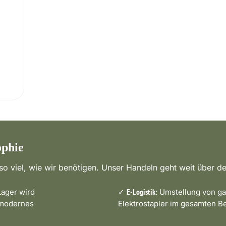
ophie
o viel, wie wir benötigen. Unser Handeln geht weit über de
ager wird
✓
Umstellung von ga
E-Logistik:
 modernes
Elektrostapler im gesamten Be