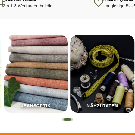
In 1-3 Werktagen bei dir
Langlebige Bio-S
JEANSOPTIK
NÄHZUTATEN