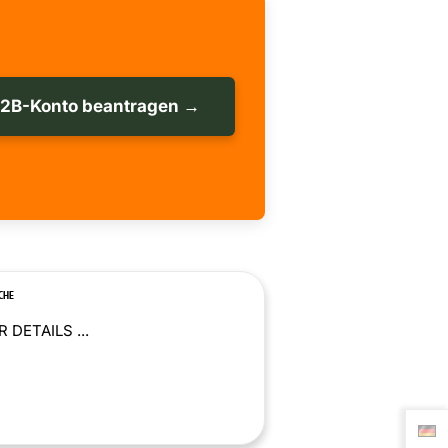
B2B-Konto beantragen →
CHE
 DETAILS ...