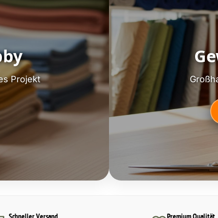
bby
Ge
es Projekt
Großha
Schneller Versand
Premium Qualität