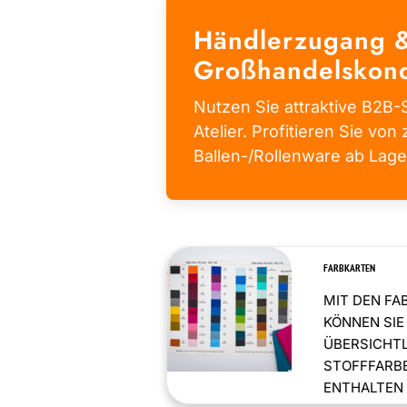
Händlerzugang 
Großhandelskond
Nutzen Sie attraktive B2B-S
Atelier. Profitieren Sie von 
Ballen-/Rollenware ab Lage
FARBKARTEN
MIT DEN FA
KÖNNEN SIE
ÜBERSICHT
STOFFFARBE
ENTHALTEN .