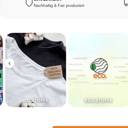
Nachhaltig & Fair produziert
‹
BIO.STOFFE
ECO.STOFFE