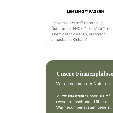
LENZING™ FASERN
Innovative Zellstoff-Fasern aus
Österreich (TENCEL™, EcoVero™) in
einem geschlossenen, biologisch
abbaubaren Kreislauf.
Unsere Firmenphilos
Wir entnehmen der Natur nur s
✓
Unser 800m² L
Effiziente Wärme:
ressourcenschonend über ein
Wärmepumpensystem beheizt.