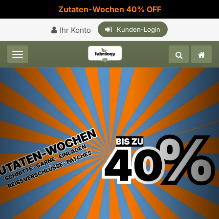
Zutaten-Wochen 40% OFF
Ihr Konto
Kunden-Login
Toggle navigation