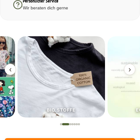
Persönlicher Service
Wir beraten dich gerne
‹
›
BIO.STOFFE
ECO.S