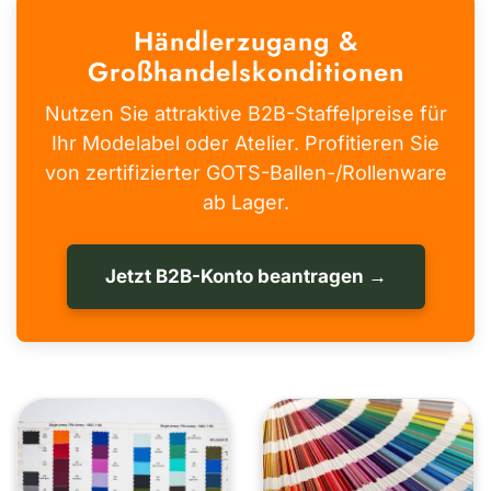
Händlerzugang &
Großhandelskonditionen
Nutzen Sie attraktive B2B-Staffelpreise für
Ihr Modelabel oder Atelier. Profitieren Sie
von zertifizierter GOTS-Ballen-/Rollenware
ab Lager.
Jetzt B2B-Konto beantragen →