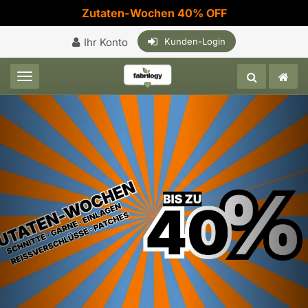
Zutaten-Wochen 40% OFF
Ihr Konto
Kunden-Login
Toggle navigation