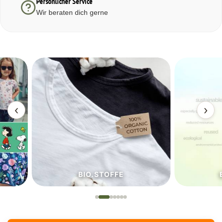
Persönlicher Service
Wir beraten dich gerne
‹
›
BIO.STOFFE
ECO.S