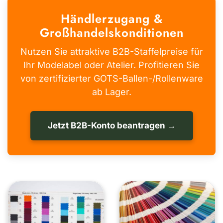
Händlerzugang &
Großhandelskonditionen
Nutzen Sie attraktive B2B-Staffelpreise für
Ihr Modelabel oder Atelier. Profitieren Sie
von zertifizierter GOTS-Ballen-/Rollenware
ab Lager.
Jetzt B2B-Konto beantragen →