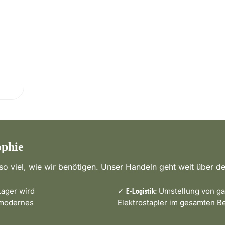
ophie
o viel, wie wir benötigen. Unser Handeln geht weit über de
ager wird
✓
Umstellung von ga
E-Logistik:
 modernes
Elektrostapler im gesamten Be