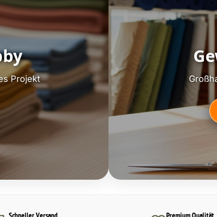
bby
Ge
es Projekt
Großha
Schneller Versand
Premium Qualität