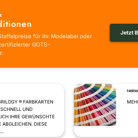
&
itionen
Jetzt 
taffelpreise für Ihr Modelabel oder
zertifizierter GOTS-
r.
FARBSU
BRILOGY ® FARBKARTEN
MEHR
 SCHNELL UND
LICH IHRE GEWÜNSCHTE
 ABGLEICHEN. DIESE
..