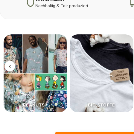
Nachhaltig & Fair produziert
‹
BIO.STOFFE
ECO.STOFFE