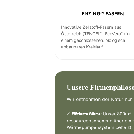
LENZING™ FASERN
Innovative Zellstoff-Fasern aus
Österreich (TENCEL™, EcoVero™) in
einem geschlossenen, biologisch
abbaubaren Kreislauf.
Unsere Firmenphilos
Wir entnehmen der Natur nur s
✓
Unser 800m² L
Effiziente Wärme:
ressourcenschonend über ein
Wärmepumpensystem beheizt.