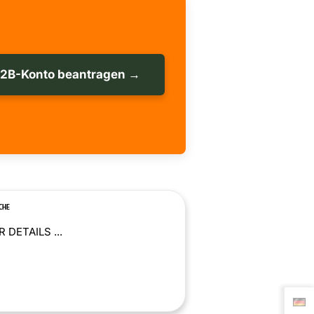
B2B-Konto beantragen →
CHE
 DETAILS ...