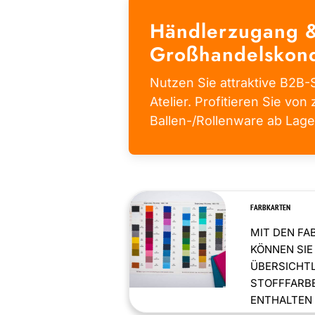
Händlerzugang 
Großhandelskond
Nutzen Sie attraktive B2B-S
Atelier. Profitieren Sie von 
Ballen-/Rollenware ab Lage
FARBKARTEN
MIT DEN FA
KÖNNEN SIE
ÜBERSICHT
STOFFFARBE
ENTHALTEN .