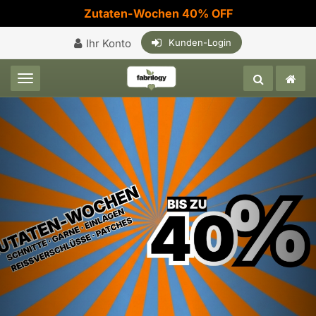
Zutaten-Wochen 40% OFF
Ihr Konto
Kunden-Login
Toggle navigation