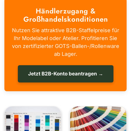
Händlerzugang &
Großhandelskonditionen
Nutzen Sie attraktive B2B-Staffelpreise für
Ihr Modelabel oder Atelier. Profitieren Sie
von zertifizierter GOTS-Ballen-/Rollenware
ab Lager.
Jetzt B2B-Konto beantragen →