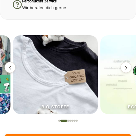
Persönlicher Service
Wir beraten dich gerne
‹
›
BIO.STOFFE
ECO.S