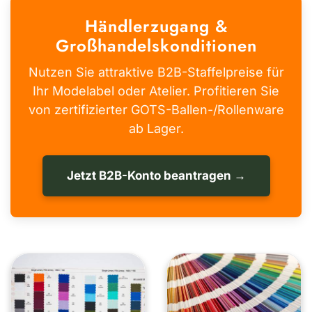
Händlerzugang &
Großhandelskonditionen
Nutzen Sie attraktive B2B-Staffelpreise für
Ihr Modelabel oder Atelier. Profitieren Sie
von zertifizierter GOTS-Ballen-/Rollenware
ab Lager.
Jetzt B2B-Konto beantragen →