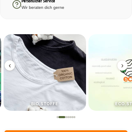
Persönlicher Service
Wir beraten dich gerne
‹
›
BIO.STOFFE
ECO.S