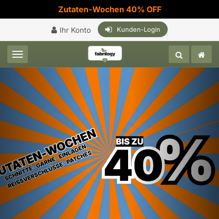
Zutaten-Wochen 40% OFF
Ihr Konto
Kunden-Login
Toggle navigation