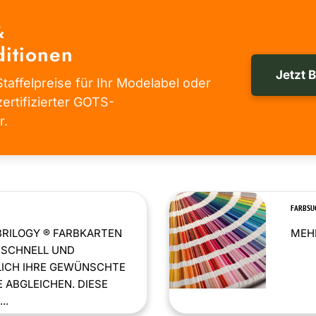
&
itionen
Jetzt 
taffelpreise für Ihr Modelabel oder
zertifizierter GOTS-
r.
FARBSU
BRILOGY ® FARBKARTEN
MEHR
 SCHNELL UND
LICH IHRE GEWÜNSCHTE
 ABGLEICHEN. DIESE
..