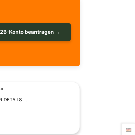
B2B-Konto beantragen →
CHE
 DETAILS ...