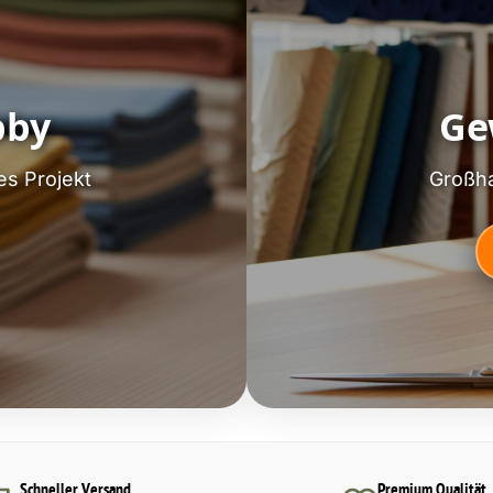
bby
Ge
es Projekt
Großha
Schneller Versand
Premium Qualität