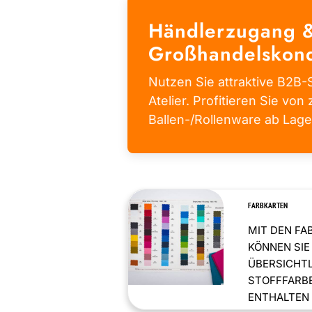
Händlerzugang 
Großhandelskond
Nutzen Sie attraktive B2B-S
Atelier. Profitieren Sie von 
Ballen-/Rollenware ab Lage
FARBKARTEN
MIT DEN FA
KÖNNEN SIE
ÜBERSICHT
STOFFFARBE
ENTHALTEN .