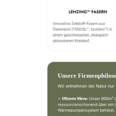
LENZING™ FASERN
Innovative Zellstoff-Fasern aus
Österreich (TENCEL™, EcoVero™) in
einem geschlossenen, biologisch
abbaubaren Kreislauf.
Unsere Firmenphilos
Wir entnehmen der Natur nur s
✓
Unser 800m² L
Effiziente Wärme:
ressourcenschonend über ein
Wärmepumpensystem beheizt.