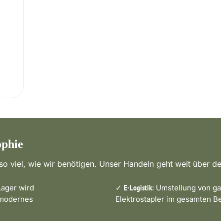
ophie
o viel, wie wir benötigen. Unser Handeln geht weit über de
ager wird
✓
Umstellung von ga
E-Logistik:
 modernes
Elektrostapler im gesamten Be