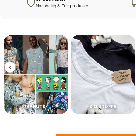
Nachhaltig & Fair produziert
‹
BIO.STOFFE
ECO.STOFFE