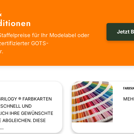
&
itionen
Jetzt 
taffelpreise für Ihr Modelabel oder
zertifizierter GOTS-
r.
FARBSU
BRILOGY ® FARBKARTEN
MEHR
 SCHNELL UND
LICH IHRE GEWÜNSCHTE
 ABGLEICHEN. DIESE
..