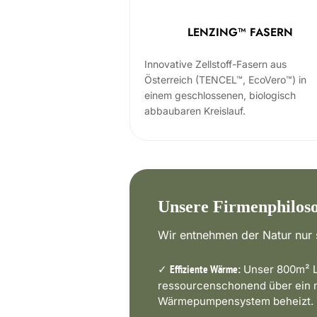
LENZING™ FASERN
Innovative Zellstoff-Fasern aus
Österreich (TENCEL™, EcoVero™) in
einem geschlossenen, biologisch
abbaubaren Kreislauf.
Unsere Firmenphilos
Wir entnehmen der Natur nur s
✓
Unser 800m² L
Effiziente Wärme:
ressourcenschonend über ein
Wärmepumpensystem beheizt.