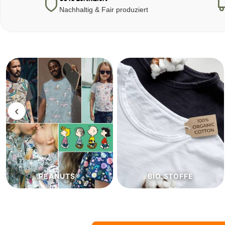
Nachhaltig & Fair produziert
‹
BIO.STOFFE
ECO.STOFFE