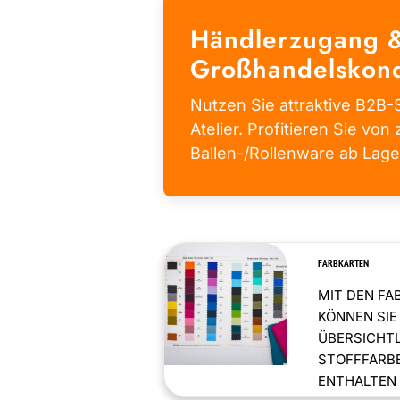
Händlerzugang 
Großhandelskond
Nutzen Sie attraktive B2B-S
Atelier. Profitieren Sie von 
Ballen-/Rollenware ab Lage
FARBKARTEN
MIT DEN FA
KÖNNEN SIE
ÜBERSICHT
STOFFFARBE
ENTHALTEN .