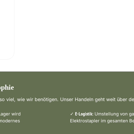
ophie
o viel, wie wir benötigen. Unser Handeln geht weit über de
ager wird
✓
Umstellung von ga
E-Logistik:
 modernes
Elektrostapler im gesamten Be