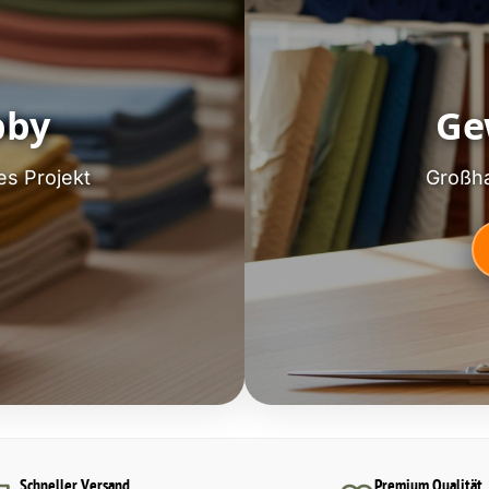
bby
Ge
es Projekt
Großha
Schneller Versand
Premium Qualität