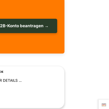
B2B-Konto beantragen →
CHE
 DETAILS ...