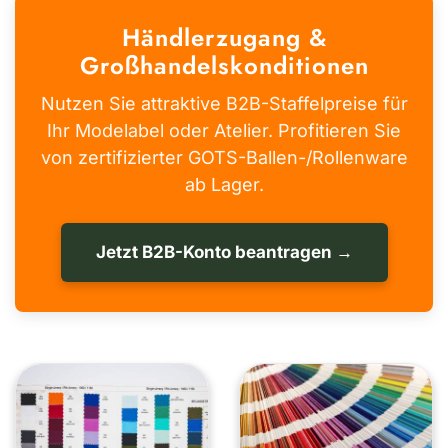
Händlerzugang &
Großhandelskonditionen
Nutzen Sie attraktive B2B-Staffelpreise für
Ihr Modelabel oder Atelier. Profitieren Sie
von zertifizierter GOTS-Ballen-/Rollenware
ab Lager.
Jetzt B2B-Konto beantragen →