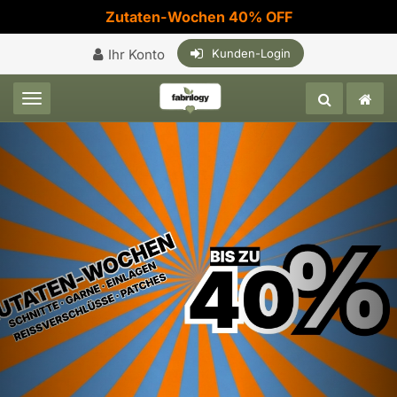
Zutaten-Wochen 40% OFF
Ihr Konto
Kunden-Login
Toggle navigation