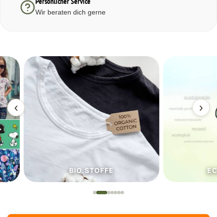
Persönlicher Service
Wir beraten dich gerne
‹
›
BIO.STOFFE
ECO.S