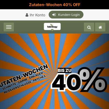
Zutaten-Wochen 40% OFF
Ihr Konto
Kunden-Login
Toggle navigation