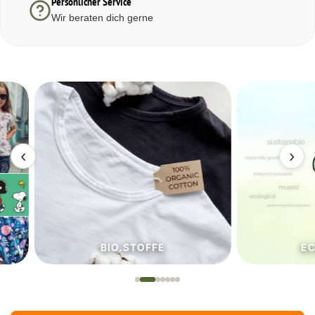
Persönlicher Service
Wir beraten dich gerne
‹
›
BIO.STOFFE
ECO.S