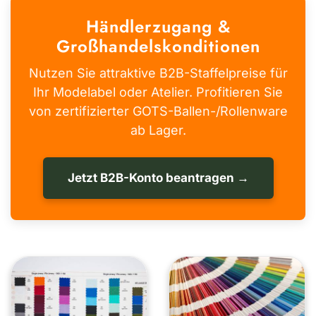
Händlerzugang &
Großhandelskonditionen
Nutzen Sie attraktive B2B-Staffelpreise für
Ihr Modelabel oder Atelier. Profitieren Sie
von zertifizierter GOTS-Ballen-/Rollenware
ab Lager.
Jetzt B2B-Konto beantragen →