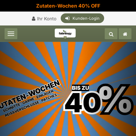
Zutaten-Wochen 40% OFF
Ihr Konto
Kunden-Login
Toggle navigation