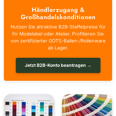
Händlerzugang &
Großhandelskonditionen
Nutzen Sie attraktive B2B-Staffelpreise für
Ihr Modelabel oder Atelier. Profitieren Sie
von zertifizierter GOTS-Ballen-/Rollenware
ab Lager.
Jetzt B2B-Konto beantragen →