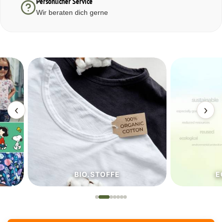
Persönlicher Service
Wir beraten dich gerne
‹
›
BIO.STOFFE
ECO.S