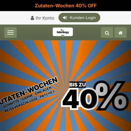
Zutaten-Wochen 40% OFF
Ihr Konto
Kunden-Login
Toggle navigation