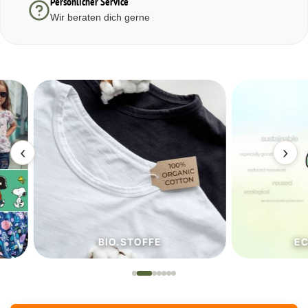
Persönlicher Service
Wir beraten dich gerne
‹
›
BIO.STOFFE
ECO.S