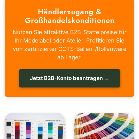
Händlerzugang &
Großhandelskonditionen
Nutzen Sie attraktive B2B-Staffelpreise für
Ihr Modelabel oder Atelier. Profitieren Sie
von zertifizierter GOTS-Ballen-/Rollenware
ab Lager.
Jetzt B2B-Konto beantragen →