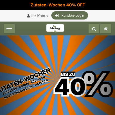
Zutaten-Wochen 40% OFF
Ihr Konto
Kunden-Login
Toggle navigation