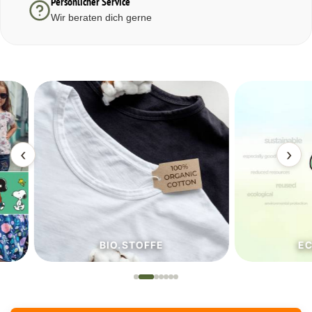
Persönlicher Service
Wir beraten dich gerne
‹
›
BIO.STOFFE
ECO.S