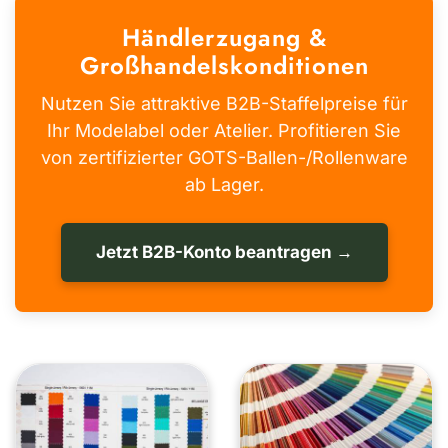
Händlerzugang &
Großhandelskonditionen
Nutzen Sie attraktive B2B-Staffelpreise für
Ihr Modelabel oder Atelier. Profitieren Sie
von zertifizierter GOTS-Ballen-/Rollenware
ab Lager.
Jetzt B2B-Konto beantragen →