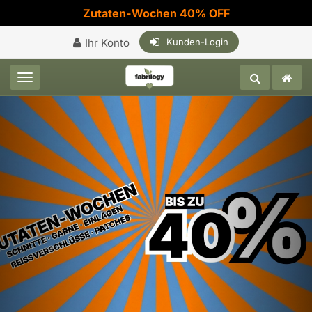
Zutaten-Wochen 40% OFF
Ihr Konto
Kunden-Login
Toggle navigation