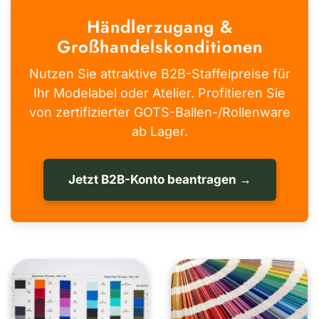
Händlerzugang &
Großhandelskonditionen
Nutzen Sie attraktive B2B-Staffelpreise für
Ihr Modelabel oder Atelier. Profitieren Sie
von zertifizierter GOTS-Ballen-/Rollenware
ab Lager.
Jetzt B2B-Konto beantragen →