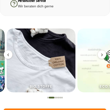
Persönlicher Service
Wir beraten dich gerne
‹
›
BIO.STOFFE
ECO.S