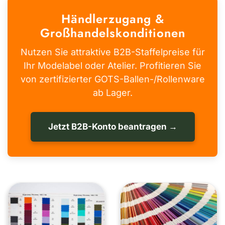
Händlerzugang &
Großhandelskonditionen
Nutzen Sie attraktive B2B-Staffelpreise für
Ihr Modelabel oder Atelier. Profitieren Sie
von zertifizierter GOTS-Ballen-/Rollenware
ab Lager.
Jetzt B2B-Konto beantragen →