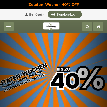
Zutaten-Wochen 40% OFF
Ihr Konto
Kunden-Login
Toggle navigation