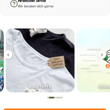
Persönlicher Service
Wir beraten dich gerne
‹
›
BIO.STOFFE
ECO.S