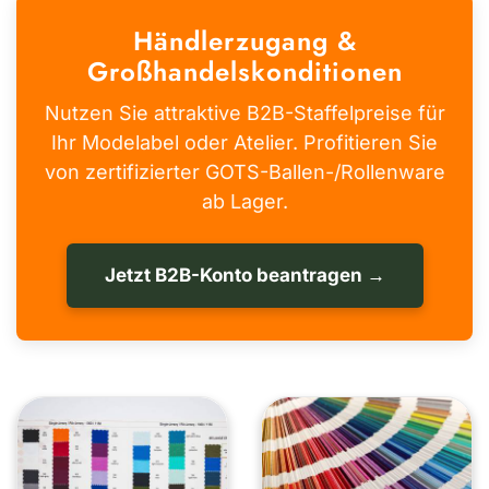
Händlerzugang &
Großhandelskonditionen
Nutzen Sie attraktive B2B-Staffelpreise für
Ihr Modelabel oder Atelier. Profitieren Sie
von zertifizierter GOTS-Ballen-/Rollenware
ab Lager.
Jetzt B2B-Konto beantragen →