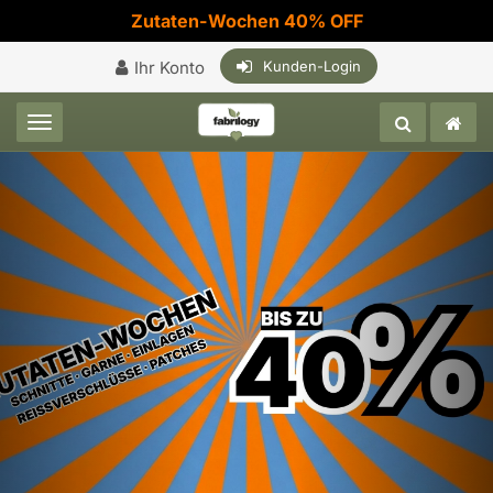
Zutaten-Wochen 40% OFF
Ihr Konto
Kunden-Login
Toggle navigation