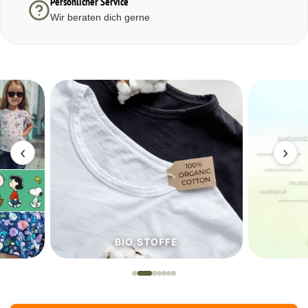
Persönlicher Service
Wir beraten dich gerne
‹
›
BIO.STOFFE
ECO.S