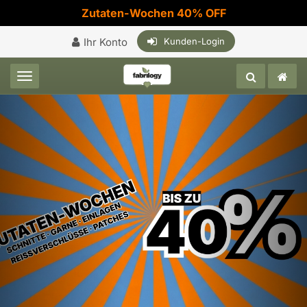
Zutaten-Wochen 40% OFF
Ihr Konto
Kunden-Login
Toggle navigation