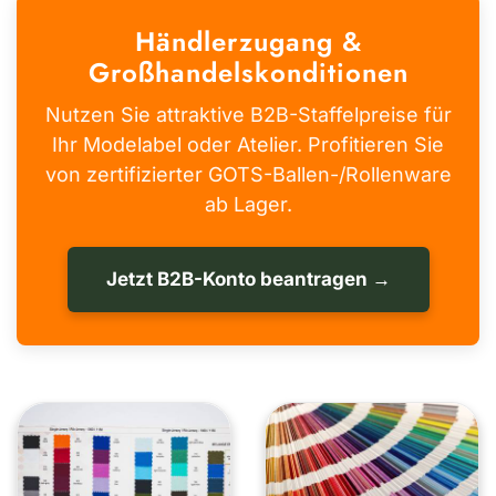
Händlerzugang &
Großhandelskonditionen
Nutzen Sie attraktive B2B-Staffelpreise für
Ihr Modelabel oder Atelier. Profitieren Sie
von zertifizierter GOTS-Ballen-/Rollenware
ab Lager.
Jetzt B2B-Konto beantragen →