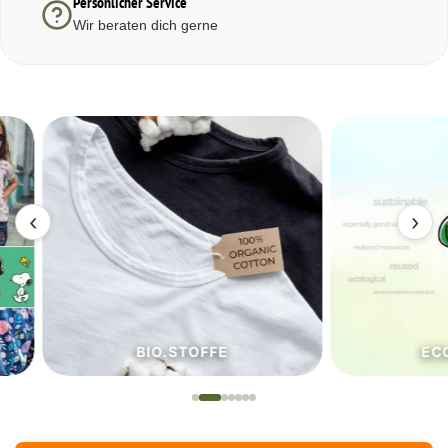
Persönlicher Service
Wir beraten dich gerne
‹
›
BIO.STOFFE
ECO.S