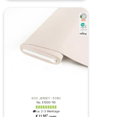
ECO. JERSEY - ECRU
No. E1000-110
ca. 2-3 Werktage
€ 11,95
*
/ metre