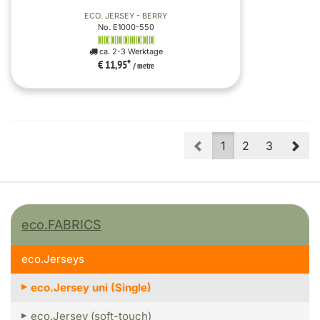
ECO. JERSEY - BERRY
No. E1000-550
ca. 2-3 Werktage
€ 11,95
*
/ metre
Prev
Nex
1
2
3
eco.FABRICS
eco.Jerseys
eco.Jersey uni (Single)
eco.Jersey (soft-touch)