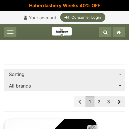
Haberdashery Weeks 40% OFF
Your account
Consumer Login
Toggle navigation
Sorting
All brands
Prev
Nex
1
2
3