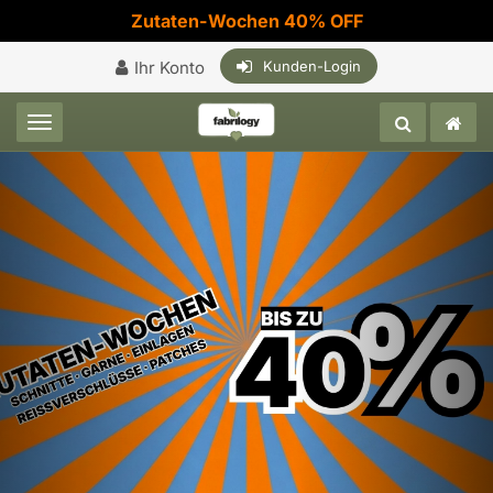
Zutaten-Wochen 40% OFF
Ihr Konto
Kunden-Login
Toggle navigation