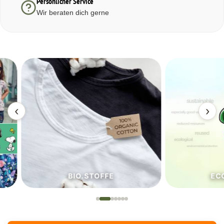
Persönlicher Service
Wir beraten dich gerne
‹
›
BIO.STOFFE
ECO.S