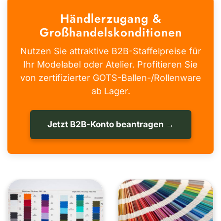
Händlerzugang &
Großhandelskonditionen
Nutzen Sie attraktive B2B-Staffelpreise für
Ihr Modelabel oder Atelier. Profitieren Sie
von zertifizierter GOTS-Ballen-/Rollenware
ab Lager.
Jetzt B2B-Konto beantragen →