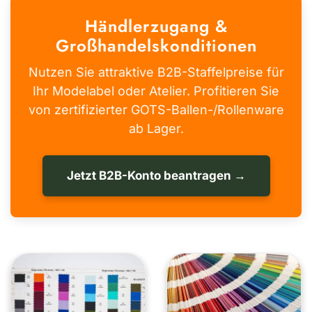
Händlerzugang &
Großhandelskonditionen
Nutzen Sie attraktive B2B-Staffelpreise für
Ihr Modelabel oder Atelier. Profitieren Sie
von zertifizierter GOTS-Ballen-/Rollenware
ab Lager.
Jetzt B2B-Konto beantragen →