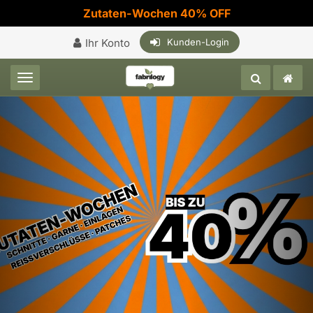
Zutaten-Wochen 40% OFF
Ihr Konto
Kunden-Login
Toggle navigation