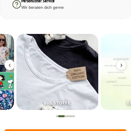
Persönlicher Service
Wir beraten dich gerne
‹
›
BIO.STOFFE
ECO.S