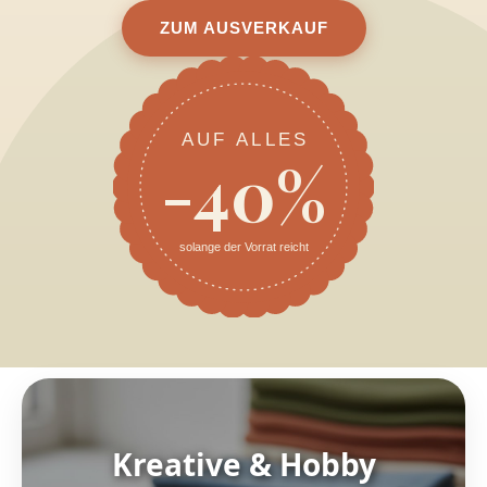
ZUM AUSVERKAUF
AUF ALLES
-40%
solange der Vorrat reicht
Kreative & Hobby