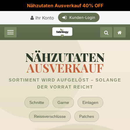
Nähzutaten Ausverkauf 40% OFF
Ihr Konto
Kunden-Login
Toggle navigation
NÄHZUTATEN
AUSVERKAUF
SORTIMENT WIRD AUFGELÖST – SOLANGE
DER VORRAT REICHT
Schnitte
Garne
Einlagen
Reissverschlüsse
Patches