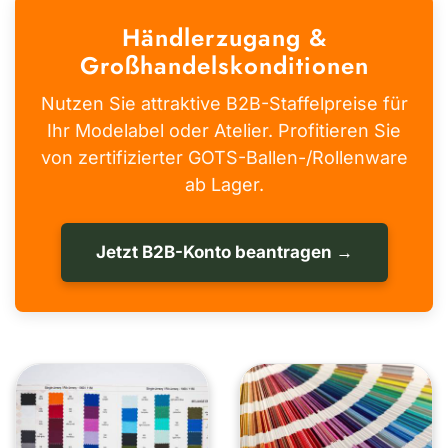
Händlerzugang &
Großhandelskonditionen
Nutzen Sie attraktive B2B-Staffelpreise für
Ihr Modelabel oder Atelier. Profitieren Sie
von zertifizierter GOTS-Ballen-/Rollenware
ab Lager.
Jetzt B2B-Konto beantragen →