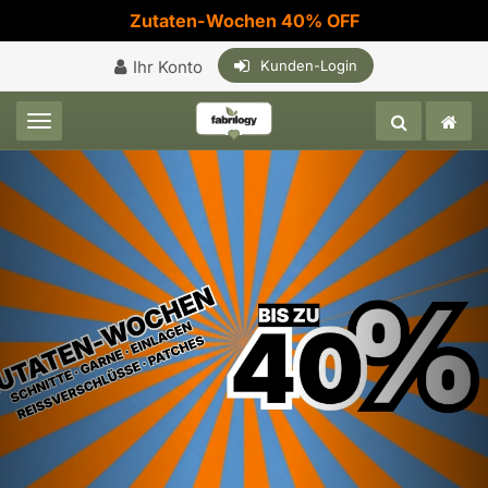
Zutaten-Wochen 40% OFF
Ihr Konto
Kunden-Login
Toggle navigation