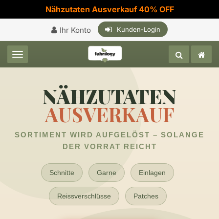
Nähzutaten Ausverkauf 40% OFF
Ihr Konto
Kunden-Login
Toggle navigation
NÄHZUTATEN
AUSVERKAUF
SORTIMENT WIRD AUFGELÖST – SOLANGE
DER VORRAT REICHT
Schnitte
Garne
Einlagen
Reissverschlüsse
Patches