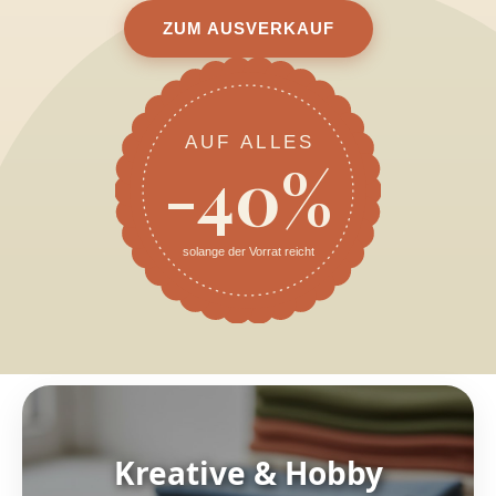
ZUM AUSVERKAUF
AUF ALLES
-40%
solange der Vorrat reicht
Kreative & Hobby