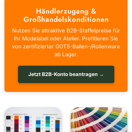
Händlerzugang &
Großhandelskonditionen
Nutzen Sie attraktive B2B-Staffelpreise für
Ihr Modelabel oder Atelier. Profitieren Sie
von zertifizierter GOTS-Ballen-/Rollenware
ab Lager.
Jetzt B2B-Konto beantragen →