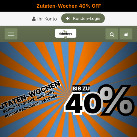
Zutaten-Wochen 40% OFF
Ihr Konto
Kunden-Login
Toggle navigation