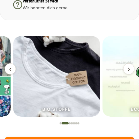
Persönlicher Service
Wir beraten dich gerne
‹
›
BIO.STOFFE
ECO.S