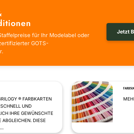
&
itionen
Jetzt 
taffelpreise für Ihr Modelabel oder
zertifizierter GOTS-
r.
FARBSU
BRILOGY ® FARBKARTEN
MEHR
 SCHNELL UND
LICH IHRE GEWÜNSCHTE
 ABGLEICHEN. DIESE
..