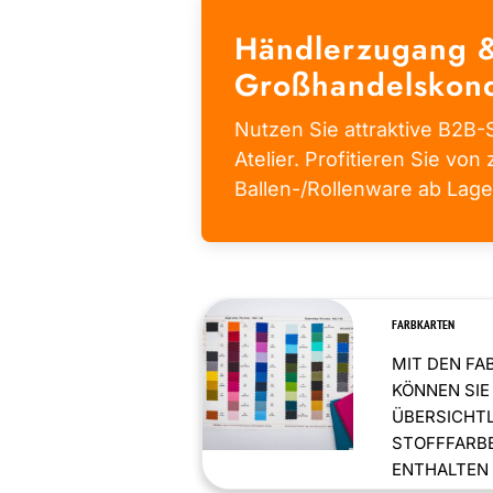
Händlerzugang 
Großhandelskond
Nutzen Sie attraktive B2B-S
Atelier. Profitieren Sie von 
Ballen-/Rollenware ab Lage
FARBKARTEN
MIT DEN FA
KÖNNEN SIE
ÜBERSICHT
STOFFFARBE
ENTHALTEN .