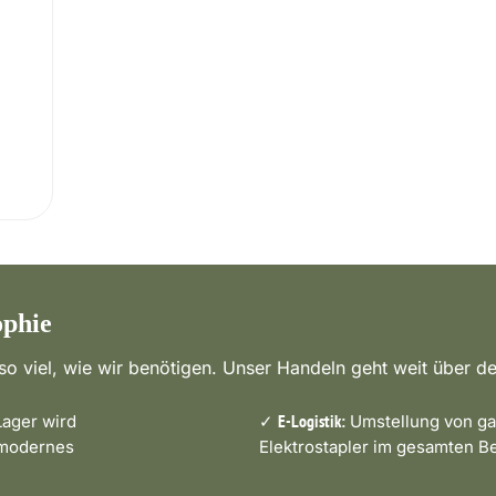
ophie
o viel, wie wir benötigen. Unser Handeln geht weit über de
ager wird
✓
Umstellung von ga
E-Logistik:
 modernes
Elektrostapler im gesamten Be