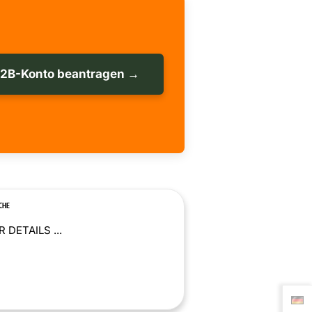
B2B-Konto beantragen →
CHE
 DETAILS ...