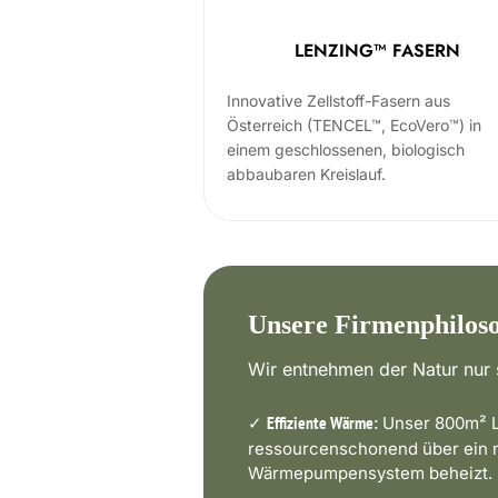
LENZING™ FASERN
Innovative Zellstoff-Fasern aus
Österreich (TENCEL™, EcoVero™) in
einem geschlossenen, biologisch
abbaubaren Kreislauf.
Unsere Firmenphilos
Wir entnehmen der Natur nur s
✓
Unser 800m² L
Effiziente Wärme:
ressourcenschonend über ein
Wärmepumpensystem beheizt.