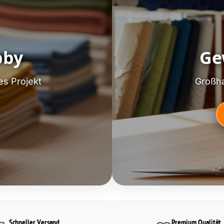
bby
Ge
es Projekt
Großha
Schneller Versand
Premium Qualität