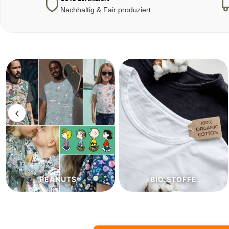
Nachhaltig & Fair produziert
‹
BIO.STOFFE
ECO.STOFFE