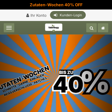
Zutaten-Wochen 40% OFF
Ihr Konto
Kunden-Login
Toggle navigation