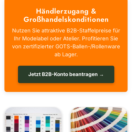
Händlerzugang &
Großhandelskonditionen
Nutzen Sie attraktive B2B-Staffelpreise für
Ihr Modelabel oder Atelier. Profitieren Sie
von zertifizierter GOTS-Ballen-/Rollenware
ab Lager.
Jetzt B2B-Konto beantragen →