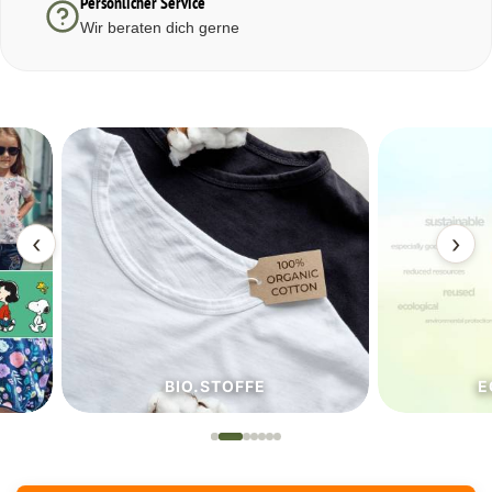
Persönlicher Service
Wir beraten dich gerne
‹
›
BIO.STOFFE
ECO.S