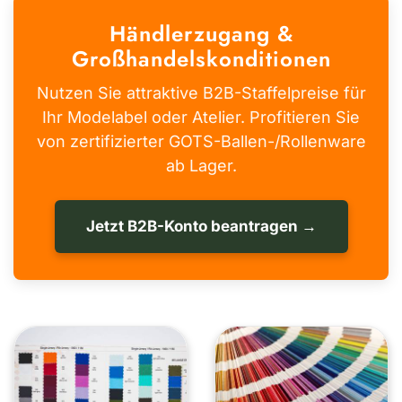
Händlerzugang &
Großhandelskonditionen
Nutzen Sie attraktive B2B-Staffelpreise für
Ihr Modelabel oder Atelier. Profitieren Sie
von zertifizierter GOTS-Ballen-/Rollenware
ab Lager.
Jetzt B2B-Konto beantragen →