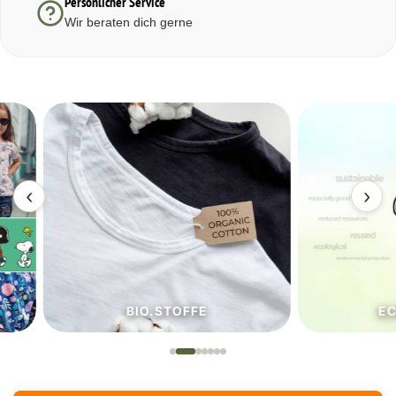
Persönlicher Service
Wir beraten dich gerne
‹
›
BIO.STOFFE
ECO.S