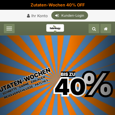
Zutaten-Wochen 40% OFF
Ihr Konto
Kunden-Login
Toggle navigation