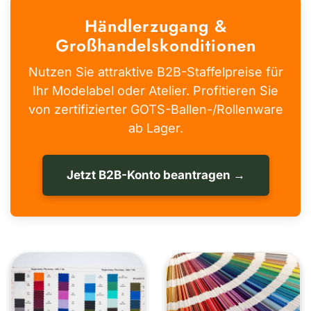
Händlerzugang &
Großhandelskonditionen
Nutzen Sie attraktive B2B-Staffelpreise für
Ihr Modelabel oder Atelier. Profitieren Sie
von zertifizierter GOTS-Ballen-/Rollenware
ab Lager.
Jetzt B2B-Konto beantragen →