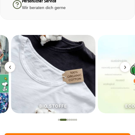
Persönlicher Service
Wir beraten dich gerne
‹
›
BIO.STOFFE
ECO.S