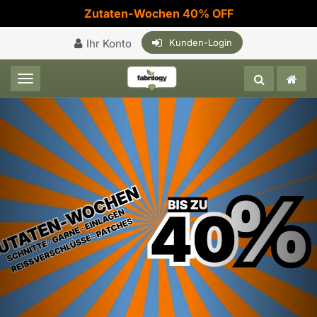
Zutaten-Wochen 40% OFF
Ihr Konto
Kunden-Login
Toggle navigation