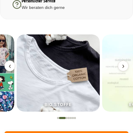
Persönlicher Service
Wir beraten dich gerne
‹
›
BIO.STOFFE
ECO.S