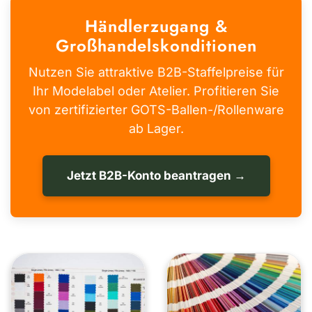
Händlerzugang &
Großhandelskonditionen
Nutzen Sie attraktive B2B-Staffelpreise für
Ihr Modelabel oder Atelier. Profitieren Sie
von zertifizierter GOTS-Ballen-/Rollenware
ab Lager.
Jetzt B2B-Konto beantragen →