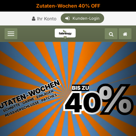
Zutaten-Wochen 40% OFF
Ihr Konto
Kunden-Login
Toggle navigation