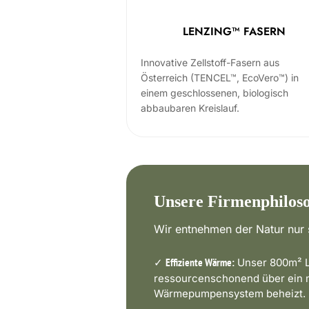
LENZING™ FASERN
Innovative Zellstoff-Fasern aus
Österreich (TENCEL™, EcoVero™) in
einem geschlossenen, biologisch
abbaubaren Kreislauf.
Unsere Firmenphilos
Wir entnehmen der Natur nur s
✓
Unser 800m² L
Effiziente Wärme:
ressourcenschonend über ein
Wärmepumpensystem beheizt.