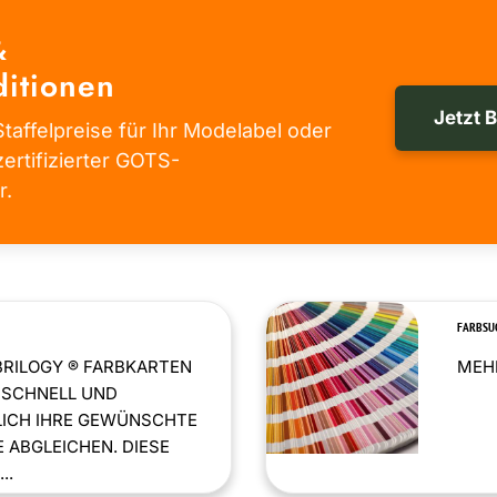
&
itionen
Jetzt 
taffelpreise für Ihr Modelabel oder
zertifizierter GOTS-
r.
FARBSU
BRILOGY ® FARBKARTEN
MEHR
 SCHNELL UND
LICH IHRE GEWÜNSCHTE
 ABGLEICHEN. DIESE
..