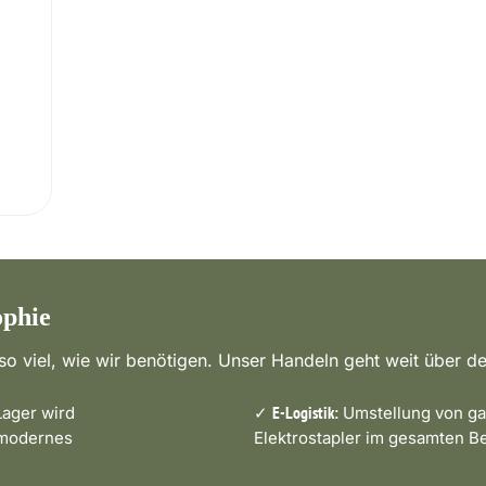
ophie
o viel, wie wir benötigen. Unser Handeln geht weit über de
ager wird
✓
Umstellung von ga
E-Logistik:
 modernes
Elektrostapler im gesamten Be