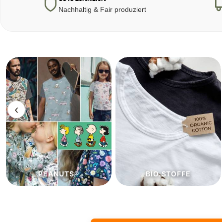
Nachhaltig & Fair produziert
‹
BIO.STOFFE
ECO.STOFFE