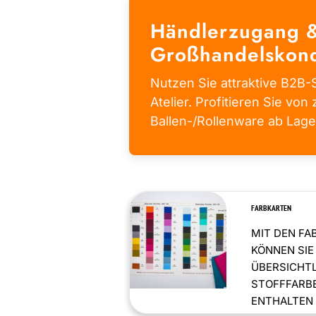
Händlerzugang 
Großhandelskond
Nutzen Sie attraktive B2B-S
Atelier. Profitieren Sie von 
Ballen-/Rollenware ab Lage
FARBKARTEN
MIT DEN FA
KÖNNEN SIE
ÜBERSICHT
STOFFFARBE
ENTHALTEN .