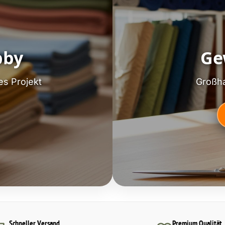
bby
Ge
es Projekt
Großha
Schneller Versand
Premium Qualität