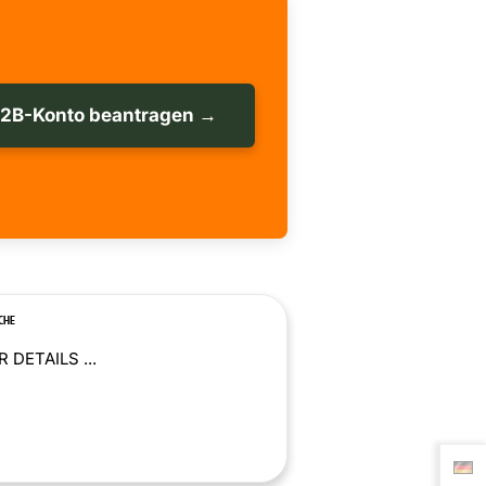
B2B-Konto beantragen →
CHE
 DETAILS ...