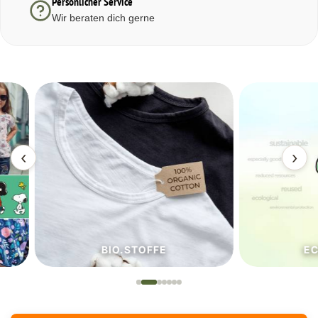
Persönlicher Service
Wir beraten dich gerne
‹
›
BIO.STOFFE
ECO.S