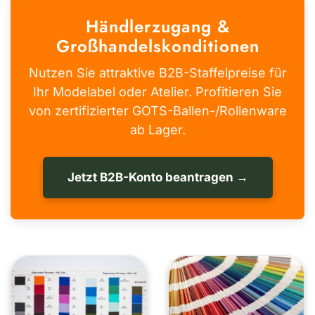
Händlerzugang &
Großhandelskonditionen
Nutzen Sie attraktive B2B-Staffelpreise für
Ihr Modelabel oder Atelier. Profitieren Sie
von zertifizierter GOTS-Ballen-/Rollenware
ab Lager.
Jetzt B2B-Konto beantragen →