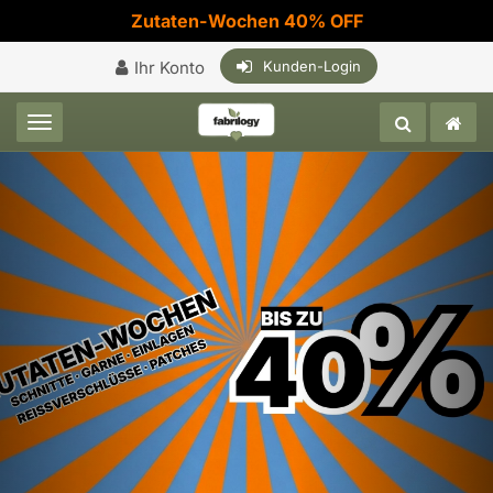
Zutaten-Wochen 40% OFF
Ihr Konto
Kunden-Login
Toggle navigation