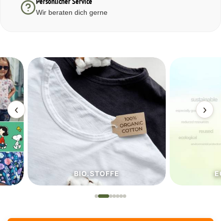
Persönlicher Service
Wir beraten dich gerne
‹
›
BIO.STOFFE
ECO.S