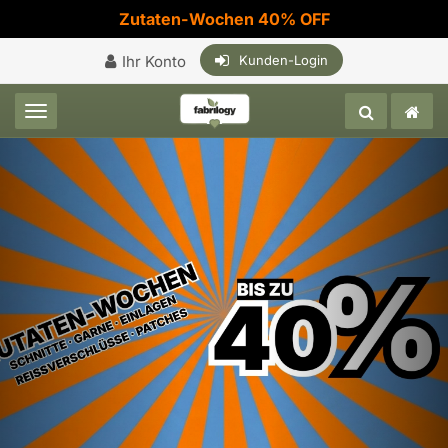
Zutaten-Wochen 40% OFF
Ihr Konto
Kunden-Login
Toggle navigation