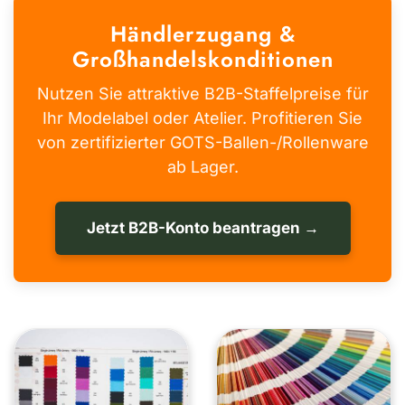
Händlerzugang &
Großhandelskonditionen
Nutzen Sie attraktive B2B-Staffelpreise für
Ihr Modelabel oder Atelier. Profitieren Sie
von zertifizierter GOTS-Ballen-/Rollenware
ab Lager.
Jetzt B2B-Konto beantragen →