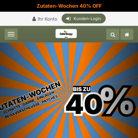
Zutaten-Wochen 40% OFF
Ihr Konto
Kunden-Login
Toggle navigation