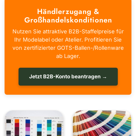
Händlerzugang &
Großhandelskonditionen
Nutzen Sie attraktive B2B-Staffelpreise für
Ihr Modelabel oder Atelier. Profitieren Sie
von zertifizierter GOTS-Ballen-/Rollenware
ab Lager.
Jetzt B2B-Konto beantragen →