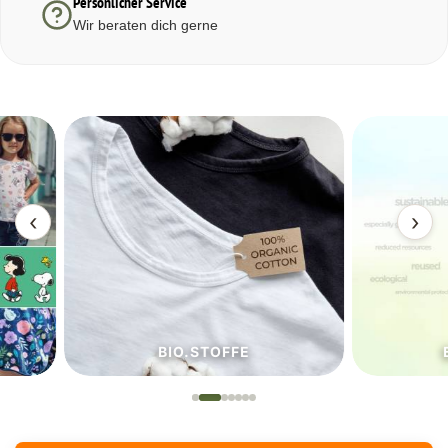
Persönlicher Service
Wir beraten dich gerne
‹
›
BIO.STOFFE
ECO.S