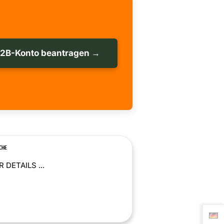
B2B-Konto beantragen →
CHE
 DETAILS ...