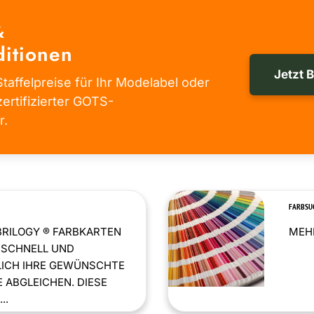
&
itionen
Jetzt 
taffelpreise für Ihr Modelabel oder
zertifizierter GOTS-
r.
FARBSU
BRILOGY ® FARBKARTEN
MEHR
 SCHNELL UND
LICH IHRE GEWÜNSCHTE
 ABGLEICHEN. DIESE
..