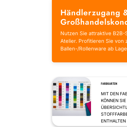
Händlerzugang 
Großhandelskond
Nutzen Sie attraktive B2B-S
Atelier. Profitieren Sie von 
Ballen-/Rollenware ab Lage
FARBKARTEN
MIT DEN FA
KÖNNEN SIE
ÜBERSICHT
STOFFFARBE
ENTHALTEN .