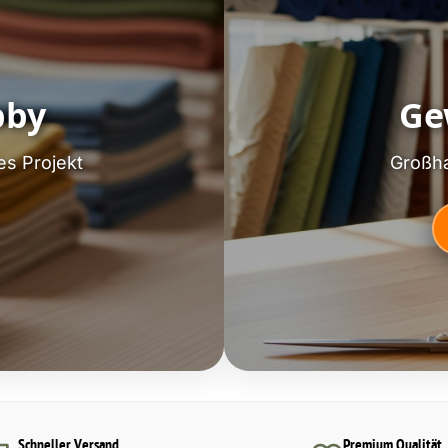
bby
Ge
es Projekt
Großha
Schneller Versand
Premium Qualität