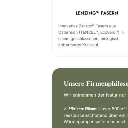
LENZING™ FASERN
Innovative Zellstoff-Fasern aus
Österreich (TENCEL™, EcoVero™) in
einem geschlossenen, biologisch
abbaubaren Kreislauf.
Unsere Firmenphilos
Wir entnehmen der Natur nur s
✓
Unser 800m² L
Effiziente Wärme:
ressourcenschonend über ein
Wärmepumpensystem beheizt.