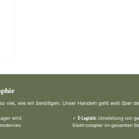
ophie
o viel, wie wir benötigen. Unser Handeln geht weit über de
ager wird
✓
Umstellung von ga
E-Logistik:
 modernes
Elektrostapler im gesamten Be