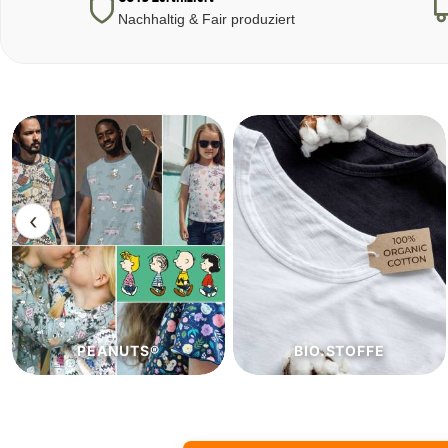
Nachhaltig & Fair produziert
‹
BIO.STOFFE
ECO.STOFFE