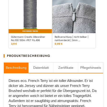
PASSENDE FARBE
Gütermann Creativ Allesnäher
Reißverschluss | nicht teilbar |
No.100 100m rPET Fb.496
nahtverdeckt | 3mm …
3,11 €
0,99 €
PRODUKTBESCHREIBUNG
Beschreibung
Datenblatt
Zertifikate
Pflegehinweis
Dieses eco. French Terry ist ein toller Allrounder. Er ist
dicker als Jersey und dünner als unser French Terry
Brushed weshalb er perfekt für die Übergangszeit ist. Da
er angenehm weich ist bietet er ein tolles Tragegefühl.
Außerdem ist er saugfähig und atmungsaktiv. French
Terry ist hervorragend für Näheinsteiger geeignet.