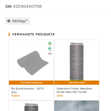
4251624407706
EAN:
fabrilogy™
VERWANDTE PRODUKTE
PASSENDES BÜNDCHEN
PASSENDE FARBE
Bio Bündchenware - GOTS -
Gütermann Creativ Allesnäher
grau
No.100 100m rPET Fb.493
11,00 €
3,11 €