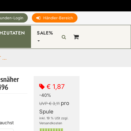
unden-Login
Händler-Bereich
HZUTATEN
SALE%
...
esnäher
€ 1,87
496
-40%
pro
UVP € 3,11
Spule
inkl. 19 % USt zzgl.
rauchst
Versandkosten