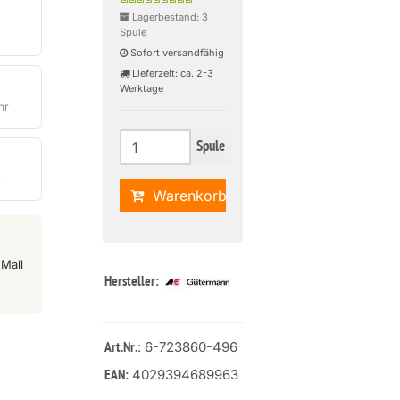
Lagerbestand: 3
Spule
Sofort versandfähig
Lieferzeit: ca. 2-3
Werktage
hr
Spule
r
Warenkorb
Mail
Hersteller:
: 6-723860-496
Art.Nr.
4029394689963
EAN: