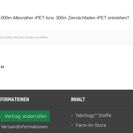
1.000m Allesnäher rPET bzw. 300m Zierstichfaden rPET entstehen?
 auf jedem Monitor anders ausfallen.
EN
NFORMATIONEN
INHALT
fabrilogy™ Stoffe
Vertrag widerrufen
Farm-to-Store
Versandinformationen