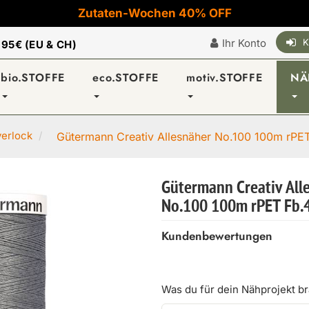
Zutaten-Wochen 40% OFF
Ihr Konto
K
|
95€ (EU & CH)
bio.STOFFE
eco.STOFFE
motiv.STOFFE
NÄ
verlock
Gütermann Creativ Allesnäher No.100 100m rPET 
Gütermann Creativ All
No.100 100m rPET Fb.
Kundenbewertungen
Was du für dein Nähprojekt b