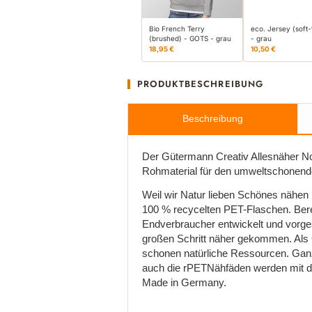
Bio French Terry
eco. Jersey (soft
(brushed) - GOTS - grau
- grau
18,95 €
10,50 €
PRODUKTBESCHREIBUNG
Beschreibung
Der Gütermann Creativ Allesnäher No
Rohmaterial für den umweltschonende
Weil wir Natur lieben Schönes nähen
100 % recycelten PET-Flaschen. Bere
Endverbraucher entwickelt und vorge
großen Schritt näher gekommen. Als 
schonen natürliche Ressourcen. Ganz
auch die rPETNähfäden werden mit de
Made in Germany.