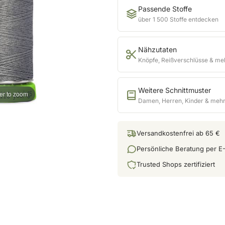
Passende Stoffe
über 1 500 Stoffe entdecken
Nähzutaten
Knöpfe, Reißverschlüsse & me
Weitere Schnittmuster
er to zoom
Damen, Herren, Kinder & meh
Versandkostenfrei ab 65 €
Persönliche Beratung per E-
Trusted Shops zertifiziert