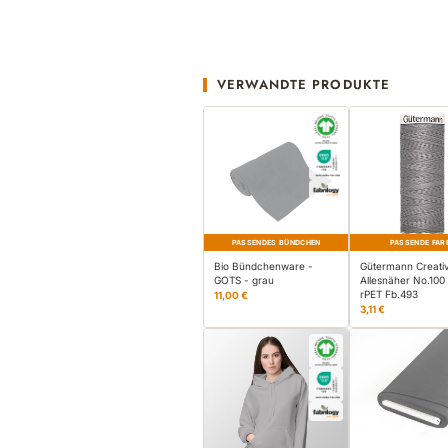
VERWANDTE PRODUKTE
PASSENDES BÜNDCHEN
PASSENDE FAR
Bio Bündchenware -
Gütermann Creati
GOTS - grau
Allesnäher No.100
rPET Fb.493
11,00 €
3,11 €