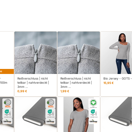
BE
v
Reißverschluss | nicht
Reißverschluss | nicht
Bio Jersey - GOTS -
 100m
teilbar | nahtverdeckt |
teilbar | nahtverdeckt |
15,95 €
3mm …
3mm …
0,99 €
1,99 €