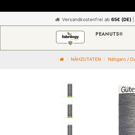
Versandkostenfrei ab
65€ (DE)
PEANUTS®
S
NÄHZUTATEN
Nähgarn / O
t
a
r
t
s
e
i
t
e