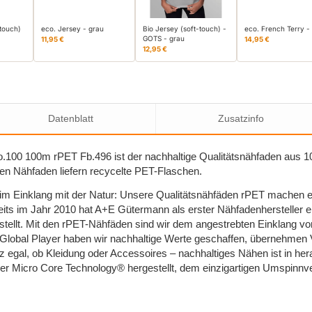
-touch)
eco. Jersey - grau
Bio Jersey (soft-touch) -
eco. French Terry -
GOTS - grau
11,95 €
14,95 €
12,95 €
Datenblatt
Zusatzinfo
.100 100m rPET Fb.496 ist der nachhaltige Qualitätsnähfaden aus 1
n Nähfaden liefern recycelte PET-Flaschen.
 im Einklang mit der Natur: Unsere Qualitätsnähfäden rPET machen e
its im Jahr 2010 hat A+E Gütermann als erster Nähfadenhersteller e
stellt. Mit den rPET-Nähfäden sind wir dem angestrebten Einklang 
Global Player haben wir nachhaltige Werte geschaffen, übernehmen
 egal, ob Kleidung oder Accessoires – nachhaltiges Nähen ist in her
r Micro Core Technology® hergestellt, dem einzigartigen Umspinnve