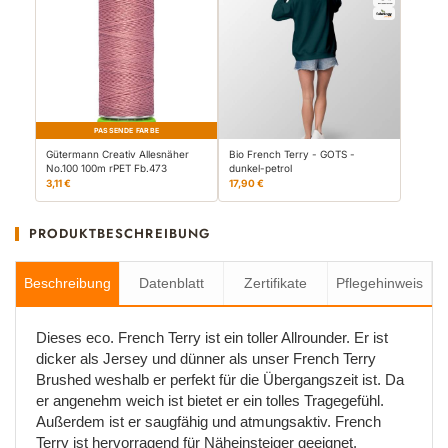
PASSENDE FARBE
Gütermann Creativ Allesnäher
Bio French Terry - GOTS -
No.100 100m rPET Fb.473
dunkel-petrol
3,11 €
17,90 €
PRODUKTBESCHREIBUNG
Beschreibung
Datenblatt
Zertifikate
Pflegehinweis
Dieses eco. French Terry ist ein toller Allrounder. Er ist
dicker als Jersey und dünner als unser French Terry
Brushed weshalb er perfekt für die Übergangszeit ist. Da
er angenehm weich ist bietet er ein tolles Tragegefühl.
Außerdem ist er saugfähig und atmungsaktiv. French
Terry ist hervorragend für Näheinsteiger geeignet.