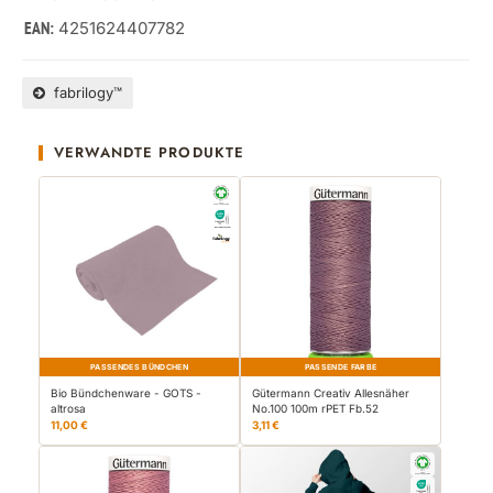
4251624407782
EAN:
fabrilogy™
VERWANDTE PRODUKTE
PASSENDES BÜNDCHEN
PASSENDE FARBE
Bio Bündchenware - GOTS -
Gütermann Creativ Allesnäher
altrosa
No.100 100m rPET Fb.52
11,00 €
3,11 €