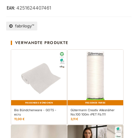
4251624407461
EAN:
fabrilogy™
VERWANDTE PRODUKTE
PASSENDES BÜNDCHEN
PASSENDE FARBE
Bio Bündchenware - GOTS -
Gütermann Creativ Allesnäher
ecru
No.100 100m rPET Fb.111
11,00 €
3,11 €