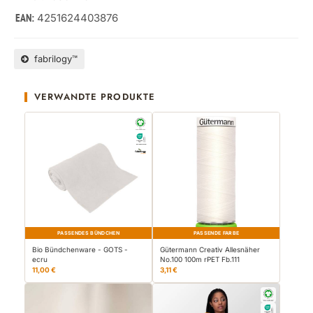
4251624403876
EAN:
fabrilogy™
VERWANDTE PRODUKTE
PASSENDES BÜNDCHEN
PASSENDE FARBE
Bio Bündchenware - GOTS -
Gütermann Creativ Allesnäher
ecru
No.100 100m rPET Fb.111
11,00 €
3,11 €