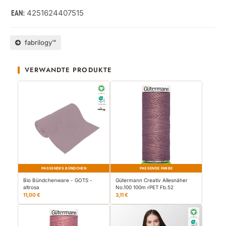
4251624407515
EAN:
fabrilogy™
VERWANDTE PRODUKTE
PASSENDES BÜNDCHEN
PASSENDE FARBE
Bio Bündchenware - GOTS -
Gütermann Creativ Allesnäher
altrosa
No.100 100m rPET Fb.52
11,00 €
3,11 €