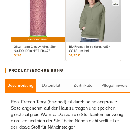
PASSENDE FARBE
Gütermann Creativ Allesnäher
Bio French Terry (brushed) -
No.100 100m rPET Fb.473
GOTS - salbei
3,11 €
18,95 €
PRODUKTBESCHREIBUNG
Beschreibung
Datenblatt
Zertifikate
Pflegehinweis
Eco. French Terry (brushed) ist durch seine angeraute
Seite angenehm auf der Haut zu tragen und speichert
gleichzeitig die Wärme. Da sich die Stoffkanten nur wenig
einrollen und sich der Stoff beim Nähen nicht wellt ist er
der ideale Stoff für Näheinsteiger.