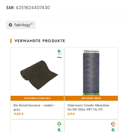
4251624407430
EAN:
fabrilogy™
VERWANDTE PRODUKTE
PASSENDES BÜNDCHEN
PASSENDE FARBE
Bio Bündchenware - meliert -
Gütermann Creativ Allesnäher
grau
No.100 100m rPET Fb.701
11,00 €
3,11 €