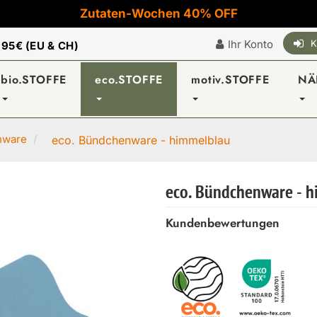
Zutaten-Wochen 40% OFF
Ihr Konto
K
|
95€ (EU & CH)
bio.STOFFE
eco.STOFFE
motiv.STOFFE
NÄ
nware
eco. Bündchenware - himmelblau
eco. Bündchenware - 
Kundenbewertungen