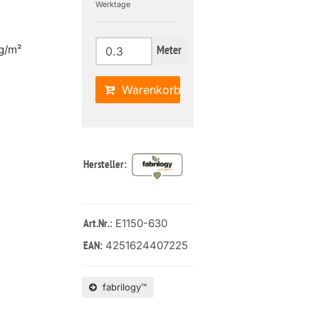
Werktage
g/m²
Meter
Warenkorb
Hersteller:
: E1150-630
Art.Nr.
4251624407225
EAN:
fabrilogy™