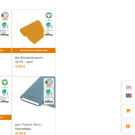
HEN
PASSENDES BÜNDCHEN
 -
Bio Bündchenware -
GOTS - senf
11,00 €
HEN
-
eco. French Terry -
himmelblau
14,95 €