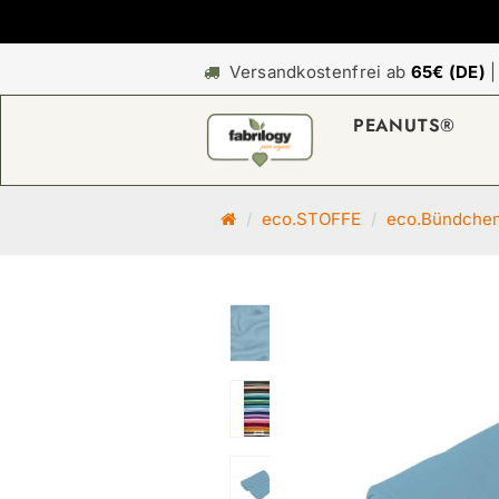
Versandkostenfrei ab
65€ (DE)
PEANUTS®
S
eco.STOFFE
eco.Bündche
t
a
r
t
s
e
i
t
e