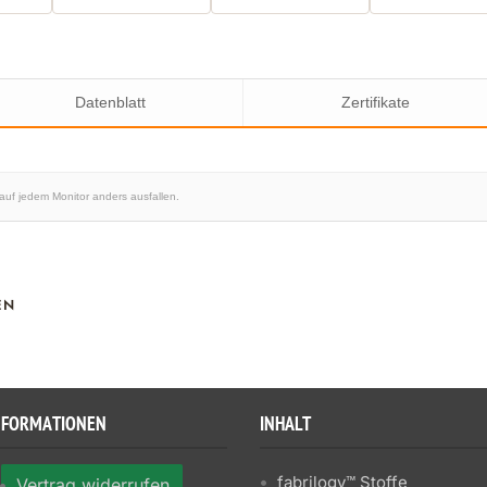
Datenblatt
Zertifikate
 auf jedem Monitor anders ausfallen.
EN
NFORMATIONEN
INHALT
fabrilogy™ Stoffe
Vertrag widerrufen