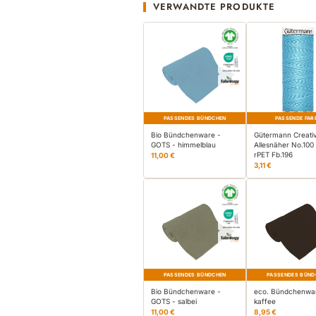
VERWANDTE PRODUKTE
PASSENDES BÜNDCHEN
PASSENDE FAR
Bio Bündchenware -
Gütermann Creati
GOTS - himmelblau
Allesnäher No.100
rPET Fb.196
11,00 €
3,11 €
PASSENDES BÜNDCHEN
PASSENDES BÜND
Bio Bündchenware -
eco. Bündchenwa
GOTS - salbei
kaffee
11,00 €
8,95 €