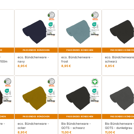
BE
PASSENDES BÜNDCHEN
PASSENDES BÜNDCHEN
PASSENDES BÜNDC
v
eco. Bündchenware -
eco. Bündchenware -
eco. Bündchenware
 100m
navy
frost
schwarz
8,95 €
8,95 €
8,95 €
CHEN
PASSENDES BÜNDCHEN
PASSENDES BÜNDCHEN
PASSENDES BÜNDC
re -
eco. Bündchenware -
Bio Bündchenware -
Bio Bündchenware 
ocker
GOTS - schwarz
GOTS - dunkelgrau
8,95 €
11,00 €
11,00 €