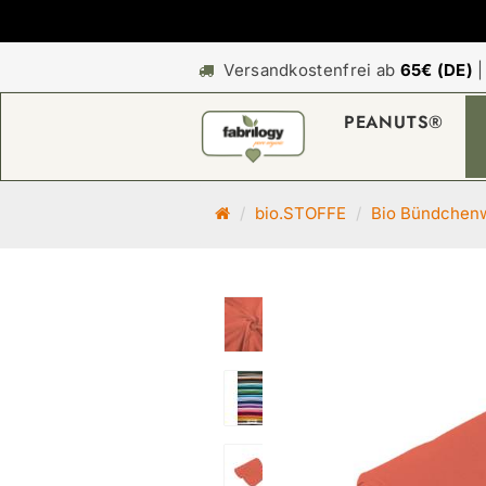
Versandkostenfrei ab
65€ (DE)
PEANUTS®
S
bio.STOFFE
Bio Bündchen
t
a
r
t
s
e
i
t
e