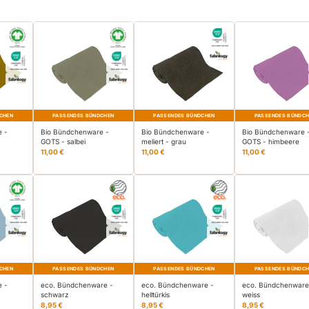
CHEN
PASSENDES BÜNDCHEN
PASSENDES BÜNDCHEN
PASSENDES BÜNDC
e -
Bio Bündchenware -
Bio Bündchenware -
Bio Bündchenware 
GOTS - salbei
meliert - grau
GOTS - himbeere
11,00 €
11,00 €
11,00 €
CHEN
PASSENDES BÜNDCHEN
PASSENDES BÜNDCHEN
PASSENDES BÜNDC
e -
eco. Bündchenware -
eco. Bündchenware -
eco. Bündchenware
schwarz
helltürkis
weiss
8,95 €
8,95 €
8,95 €