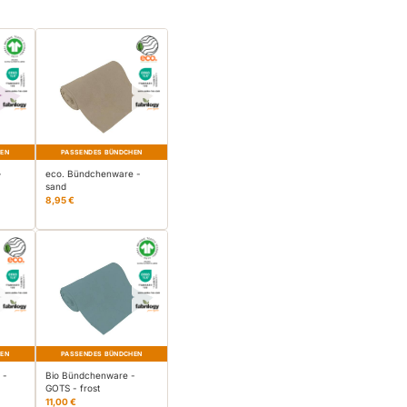
HEN
PASSENDES BÜNDCHEN
-
eco. Bündchenware -
sand
8,95 €
HEN
PASSENDES BÜNDCHEN
 -
Bio Bündchenware -
GOTS - frost
11,00 €