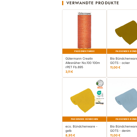
VERWANDTE PRODUKTE
PASSENDE FARBE
PASSENDES BÜND
Gütermann Creativ
Bio Bündchenwar
Allesnäher No.100 100m
GOTS - ocker
rPET Fb.895
11,00 €
3,11 €
PASSENDES BÜNDCHEN
PASSENDES BÜND
eco. Bündchenware -
Bio Bündchenwar
gelb
GOTS - denim
8,95 €
11,00 €