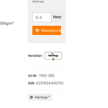
Werktage
Meter
 265g/m²
Warenkorb
Hersteller:
: 1150-395
Art.Nr.
4251624400752
EAN:
fabrilogy™