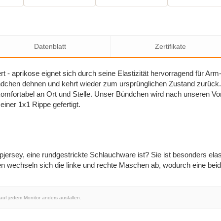
Datenblatt
Zertifikate
t - aprikose eignet sich durch seine Elastizität hervorragend für Ar
ndchen dehnen und kehrt wieder zum ursprünglichen Zustand zurück. 
mfortabel an Ort und Stelle. Unser Bündchen wird nach unseren 
iner 1x1 Rippe gefertigt.
ersey, eine rundgestrickte Schlauchware ist? Sie ist besonders elast
n wechseln sich die linke und rechte Maschen ab, wodurch eine beidse
 auf jedem Monitor anders ausfallen.