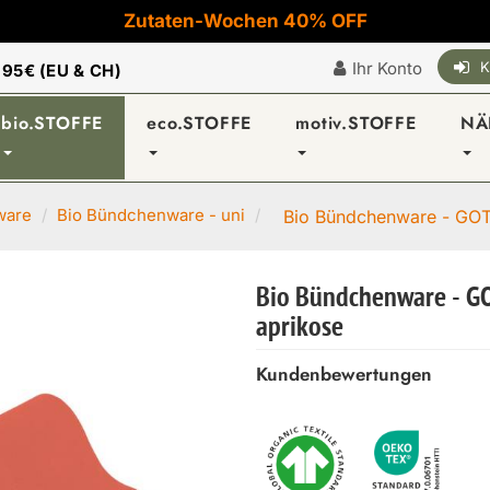
Zutaten-Wochen 40% OFF
Ihr Konto
K
|
95€ (EU & CH)
bio.STOFFE
eco.STOFFE
motiv.STOFFE
NÄ
ware
Bio Bündchenware - uni
Bio Bündchenware - GOT
Bio Bündchenware - G
aprikose
Kundenbewertungen